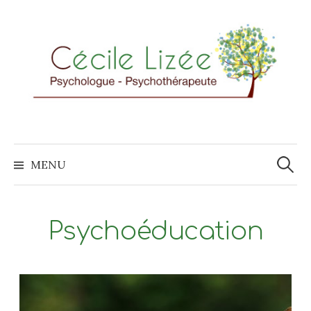
Aller
au
contenu
Recher
MENU
Psychoéducation