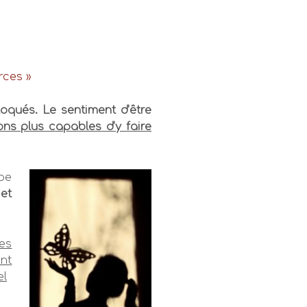
rces »
loqués. L
e sentiment d’être
ons plus capables d’y faire
pe
et
es
ont
el