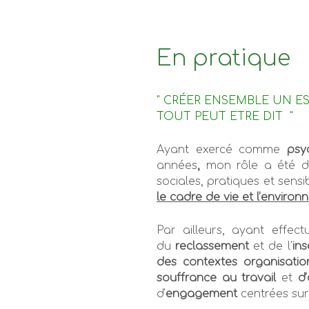
En pratique
" CRÉER ENSEMBLE UN E
TOUT PEUT ETRE DIT "
Ayant exercé comme
psyc
années
,
mon rôle a été de
sociales, pratiques et sens
le cadre de vie et l’environ
Par ailleurs, ayant effec
du
reclassement
et de l'
ins
des
contextes organisatio
souffrance au travail
et
d’
d'
engagement
centrées sur