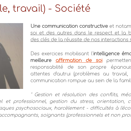
e, travail) - Société
Une communication constructive
et nota
soi et des autres dans le respect et la bi
des clés de la réussite de nos interactions 
Des exercices mobilisant l'
intelligence émo
meilleure
affirmation de soi
permetten
responsabilité de son propre épanoui
attentes d'autrui (problèmes au travail, 
communication rompue au sein de la famille
" Gestion et résolution des conflits, méd
l et professionnel, gestion du stress, orientation, c
risques psychosociaux, harcèlement - difficultés à l'éc
accompagnants, soignants (professionnels et non prof