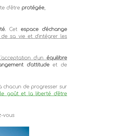
te d’être
protégée
,
ité
. Cet
espace d'échange
de sa vie et d'intégrer les
l'acceptation d'un
équilibre
angement d'attitude
et de
 chacun de progresser sur
r
le goût et la liberté d'être
z-vous