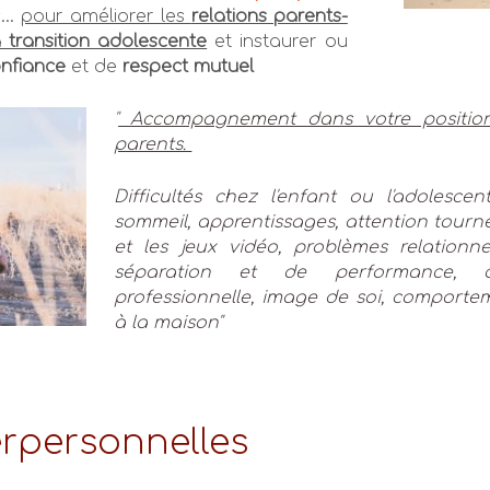
...
pour améliorer les
relations parents-
 transition adolescente
et instaurer ou
nfiance
et de
respect mutuel
"
Accompagnement dans votre position
parents.
Difficultés chez l'enfant ou l'adolesce
sommeil, apprentissages, attention tourn
et les jeux vidéo, problèmes relationnel
séparation et de performance, or
professionnelle, image de soi,
comporteme
à la maison"
erpersonnelles