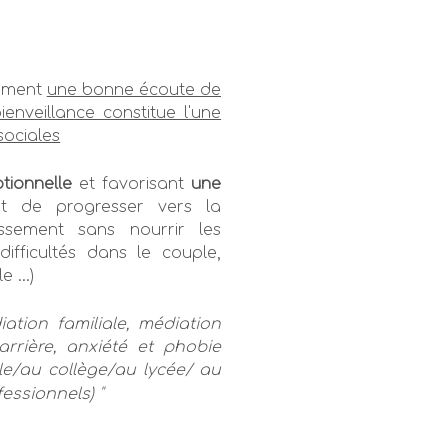
mment
une bonne écoute de
enveillance constitue l'une
sociales
tionnelle
et favorisant
une
t de progresser vers la
ssement sans nourrir les
difficultés dans le couple,
 ...)
iation familiale, médiation
arrière, anxiété et phobie
ole/au collège/au lycée/ au
essionnels) "