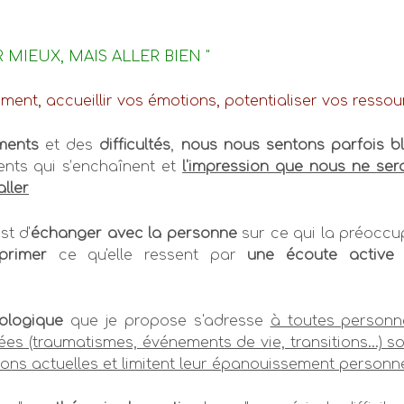
MIEUX, MAIS ALLER BIEN "
nt, accueillir vos émotions, potentialiser vos ressou
ments
et des
difficultés
,
nous nous sentons parfois b
nts qui s’enchaînent et
l'impression que nous ne ser
aller
st d'
échanger avec la personne
sur ce qui la préoccu
primer
ce qu'elle ressent par
une écoute active 
logique
que je propose s'adresse
à toutes personn
es (traumatismes, événements de vie, transitions...) s
ions actuelles et limitent leur épanouissement personn