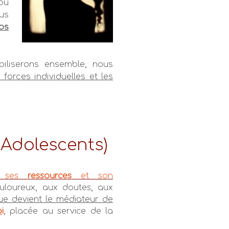
 ou
ous
vos
obiliserons ensemble, nous
forces individuelles et les
Adolescents)
, ses
ressources
et son
ouloureux, aux doutes, aux
que devient le médiateur de
o
i
, placée au service de la