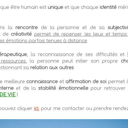
que être humain est
unique
et que chaque
identité
méri
ans la
rencontre
de la personne et de sa
subjectiv
t de
créativité
permet de repenser les lieux et temps 
les émotions parfois tenues à distance
érapeutique
, la reconnaissance de ses difficultés et
 ressources
, la personne peut initier son propre
ch
stionnant sa
relation aux autres
ne meilleure
connaissance
et
affirmation de soi
permet à
nterne
et de la
stabilité émotionnelle
pour retrouve
DE VIE
!
pouvez cliquer
ici
, pour me contacter ou prendre rende