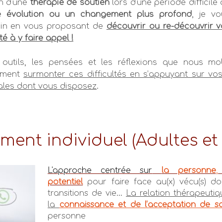
in d'une
thérapie de soutien
lors d'une période difficile
ne évolution ou un changement plus profond
, je v
in en vous proposant de
découvrir ou re-découvrir 
té à y faire appe
l !
s outils, les pensées et les réflexions que nous m
mment
surmonter ces difficultés en s’appuyant sur vos 
les dont vous d
isposez
.
nt individuel (Adultes et 
L'approche centrée sur
la personne
potentiel
pour faire face au(x) vécu(s) d
transitions de vie...
La relation thérapeuti
la
connaissance et de l’acceptation de s
personne