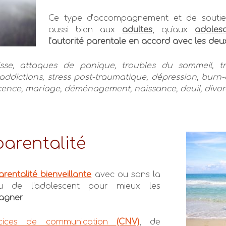
Ce type d’accompagnement et de soutien
aussi bien aux
adultes
, qu'aux
adoles
l’autorité
parentale
en
accord
avec les deux
oisse, attaques de panique, troubles du sommeil, 
, addictions, stress post-traumatique, dépression, bu
cence, mariage, déménagement, naissance, deuil, divorce
parentalité
arentalité bienveillante
avec ou sans la
u de l'adolescent pour mieux les
agner
rcices de communication
(CNV)
, de